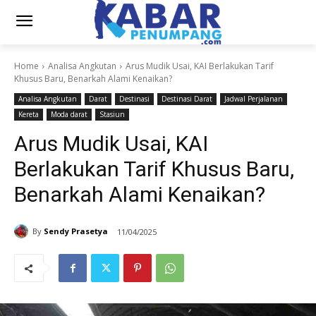
Home
Analisa Angkutan
Arus Mudik Usai, KAI Berlakukan Tarif
Khusus Baru, Benarkah Alami Kenaikan?
Analisa Angkutan
Darat
Destinasi
Destinasi Darat
Jadwal Perjalanan
Kereta
Moda darat
Stasiun
Arus Mudik Usai, KAI
Berlakukan Tarif Khusus Baru,
Benarkah Alami Kenaikan?
By
Sendy Prasetya
11/04/2025