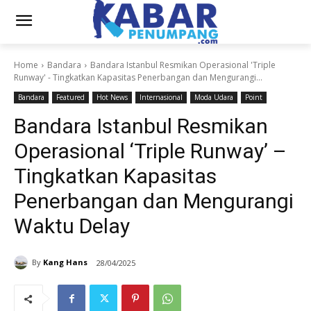
Home
Bandara
Bandara Istanbul Resmikan Operasional 'Triple
Runway' - Tingkatkan Kapasitas Penerbangan dan Mengurangi...
Bandara
Featured
Hot News
Internasional
Moda Udara
Point
Bandara Istanbul Resmikan
Operasional ‘Triple Runway’ –
Tingkatkan Kapasitas
Penerbangan dan Mengurangi
Waktu Delay
By
Kang Hans
28/04/2025