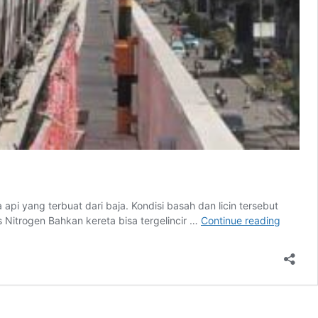
a api yang terbuat dari baja. Kondisi basah dan licin tersebut
Cegah
Nitrogen Bahkan kereta bisa tergelincir …
Continue reading
Kereta
Tergelinc
LRT
Jakarta
Adopsi
Teknolo