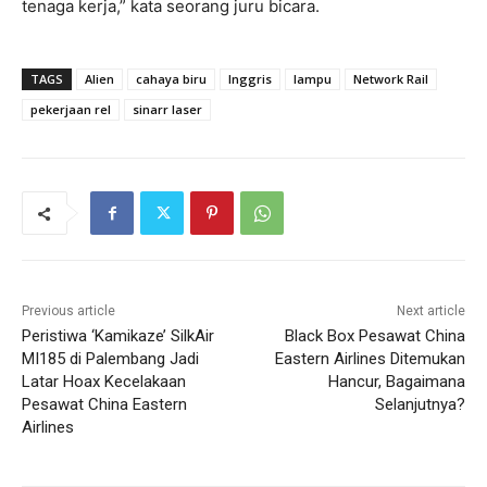
tenaga kerja,” kata seorang juru bicara.
TAGS
Alien
cahaya biru
Inggris
lampu
Network Rail
pekerjaan rel
sinarr laser
Previous article
Next article
Peristiwa ‘Kamikaze’ SilkAir
Black Box Pesawat China
MI185 di Palembang Jadi
Eastern Airlines Ditemukan
Latar Hoax Kecelakaan
Hancur, Bagaimana
Pesawat China Eastern
Selanjutnya?
Airlines