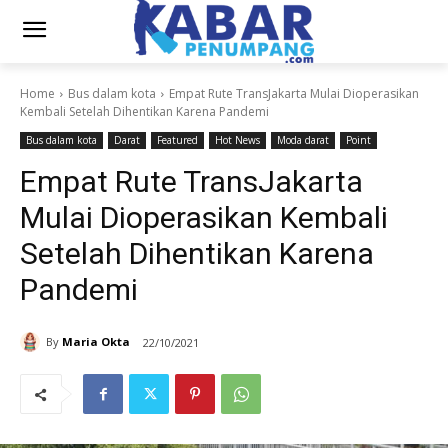
Home
Bus dalam kota
Empat Rute TransJakarta Mulai Dioperasikan
Kembali Setelah Dihentikan Karena Pandemi
Bus dalam kota
Darat
Featured
Hot News
Moda darat
Point
Empat Rute TransJakarta
Mulai Dioperasikan Kembali
Setelah Dihentikan Karena
Pandemi
By
Maria Okta
22/10/2021