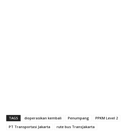
TAGS
dioperasikan kembali
Penumpang
PPKM Level 2
PT Transportasi Jakarta
rute bus TransJakarta