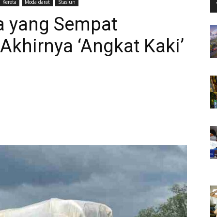
Kereta
Moda darat
Stasiun
ta yang Sempat
Akhirnya ‘Angkat Kaki’