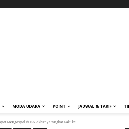
MODA UDARA
POINT
JADWAL & TARIF
TI
pat Mengaspal di IKN Akhirnya ‘Angkat Kaki’ ke...