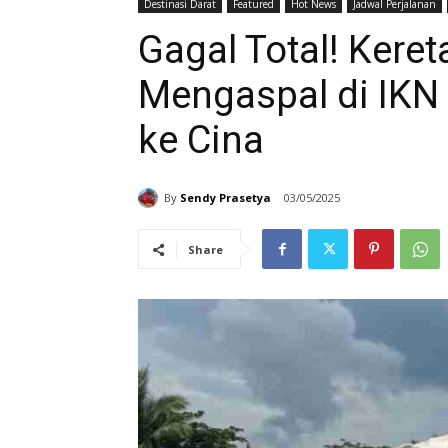
Destinasi Darat
Featured
Hot News
Jadwal Perjalanan
Gagal Total! Kere
Mengaspal di IKN 
ke Cina
By
Sendy Prasetya
03/05/2025
Share