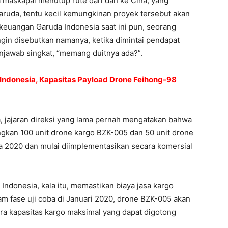
maskapai menutup rute dari dan ke Cina, yang
aruda, tentu kecil kemungkinan proyek tersebut akan
 keuangan Garuda Indonesia saat ini pun, seorang
ngin disebutkan namanya, ketika dimintai pendapat
enjawab singkat, “memang duitnya ada?”.
Indonesia, Kapasitas Payload Drone Feihong-98
, jajaran direksi yang lama pernah mengatakan bahwa
kan 100 unit drone kargo BZK-005 dan 50 unit drone
da 2020 dan mulai diimplementasikan secara komersial
ndonesia, kala itu, memastikan biaya jasa kargo
am fase uji coba di Januari 2020, drone BZK-005 akan
a kapasitas kargo maksimal yang dapat digotong