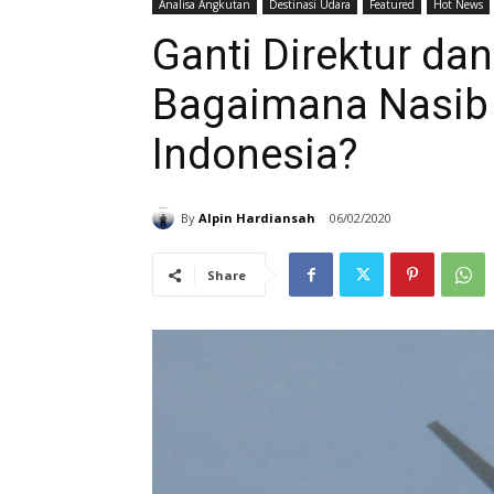
Analisa Angkutan
Destinasi Udara
Featured
Hot News
Ganti Direktur dan
Bagaimana Nasib
Indonesia?
By
Alpin Hardiansah
06/02/2020
Share