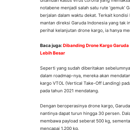
ditambah kasus virus corona yang memaksa 
notabene menjadi salah satu rute ‘gemuk’ G
berjalan dalam waktu dekat. Terkait kondisi
mantan direksi Garuda Indonesia yang tak i
perihal kelanjutan drone kargo, ia hanya m
Baca juga:
Dibanding Drone Kargo Garuda 
Lebih Besar
Seperti yang sudah diberitakan sebelumnya
dalam roadmap-nya, mereka akan mendatang
kargo VTOL (Vertical Take-Off Landing) pa
pada tahun 2021 mendatang.
Dengan beroperasinya drone kargo, Garuda I
nantinya dapat turun hingga 30 persen. Dal
membawa payload seberat 500 kg, sementar
mencapai 1.200 kg.