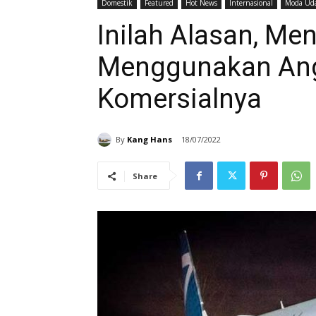
Domestik
Featured
Hot News
Internasional
Moda Ud
Inilah Alasan, Me
Menggunakan Angk
Komersialnya
By
Kang Hans
18/07/2022
Share