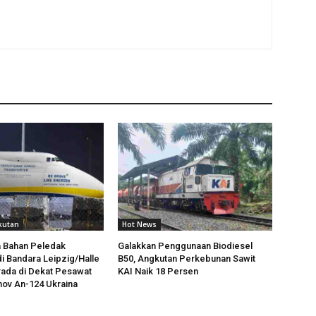
kutan
Hot News
 Bahan Peledak
Galakkan Penggunaan Biodiesel
i Bandara Leipzig/Halle
B50, Angkutan Perkebunan Sawit
ada di Dekat Pesawat
KAI Naik 18 Persen
ov An-124 Ukraina