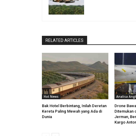
RELATED ARTICLES
Hot News
Analisa Ang
Bak Hotel Berbintang, Inilah Deretan
Drone Bawa
Kereta Paling Mewah yang Ada di
Ditemukan d
Dunia
Jerman, Ber
Kargo Anton