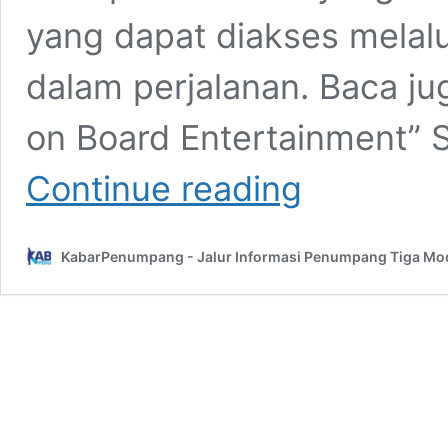
yang dapat diakses melalu
dalam perjalanan. Baca jug
on Board Entertainment” 
KAI
Continue reading
Luncurkan
Entertainment
on
KabarPenumpang - Jalur Informasi Penumpang Tiga Mo
Board
Gratis
di
KA
Taksaka,
Syaratnya
Harus
Aktifkan
“Flight
Mode”