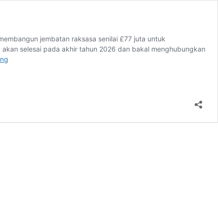
 membangun jembatan raksasa senilai £77 juta untuk
m) akan selesai pada akhir tahun 2026 dan bakal menghubungkan
Korea
ing
Utara
dan
Rusia
Bangun
Jembatan
Raksasa
Sepanjang
4,6
Km