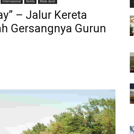
Internasional
Kereta
Moda darat
y” – Jalur Kereta
ah Gersangnya Gurun