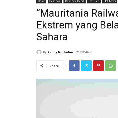
Darat
Destinasi
Destinasi Darat
Featured
Hot News
“Mauritania Railwa
Ekstrem yang Bel
Sahara
By
Rendy Nurhalim
21/08/2023
Share