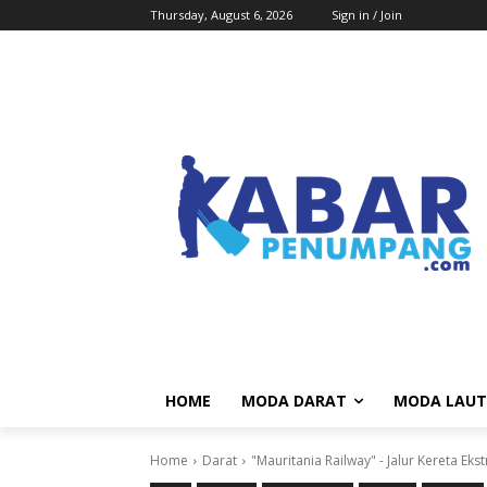
Thursday, August 6, 2026
Sign in / Join
HOME
MODA DARAT
MODA LAUT
Home
Darat
"Mauritania Railway" - Jalur Kereta E