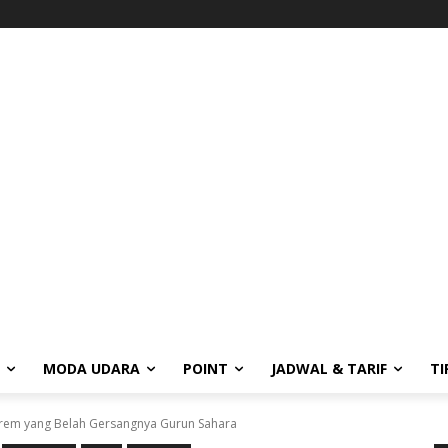
MODA UDARA
POINT
JADWAL & TARIF
TI
kstrem yang Belah Gersangnya Gurun Sahara