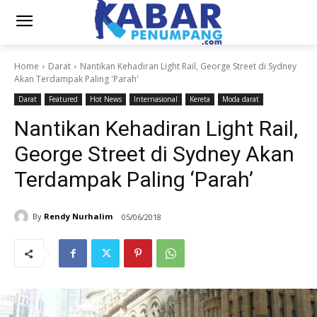
Home
Darat
Nantikan Kehadiran Light Rail, George Street di Sydney
Akan Terdampak Paling 'Parah'
Darat
Featured
Hot News
Internasional
Kereta
Moda darat
Nantikan Kehadiran Light Rail,
George Street di Sydney Akan
Terdampak Paling ‘Parah’
By
Rendy Nurhalim
05/06/2018