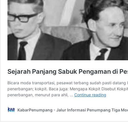
Sejarah Panjang Sabuk Pengaman di Pes
Bicara moda transportasi, pesawat terbang sudah pasti datang le
penerbangan; kokpit. Baca juga: Mengapa Kokpit Disebut Kokpit
Sejarah
penerbangan, menurut para ahli, …
Continue reading
Panjang
Sabuk
KabarPenumpang - Jalur Informasi Penumpang Tiga Mo
Pengaman
di
Pesawat,