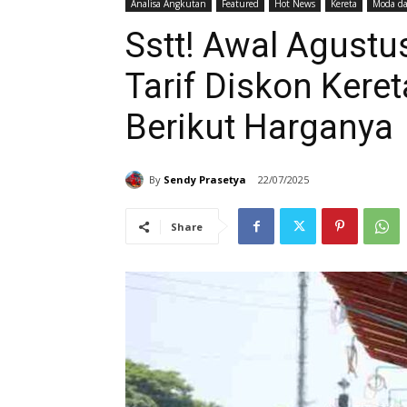
Analisa Angkutan
Featured
Hot News
Kereta
Moda da
Sstt! Awal Agustu
Tarif Diskon Kere
Berikut Harganya
By
Sendy Prasetya
22/07/2025
Share