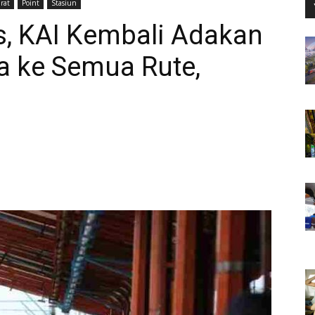
rat
Point
Stasiun
s, KAI Kembali Adakan
ta ke Semua Rute,