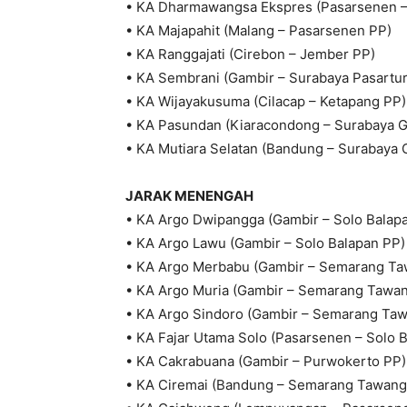
• KA Dharmawangsa Ekspres (Pasarsenen – 
• KA Majapahit (Malang – Pasarsenen PP)
• KA Ranggajati (Cirebon – Jember PP)
• KA Sembrani (Gambir – Surabaya Pasartur
• KA Wijayakusuma (Cilacap – Ketapang PP)
• KA Pasundan (Kiaracondong – Surabaya 
• KA Mutiara Selatan (Bandung – Surabaya
JARAK MENENGAH
• KA Argo Dwipangga (Gambir – Solo Balap
• KA Argo Lawu (Gambir – Solo Balapan PP)
• KA Argo Merbabu (Gambir – Semarang Ta
• KA Argo Muria (Gambir – Semarang Tawan
• KA Argo Sindoro (Gambir – Semarang Taw
• KA Fajar Utama Solo (Pasarsenen – Solo 
• KA Cakrabuana (Gambir – Purwokerto PP)
• KA Ciremai (Bandung – Semarang Tawang