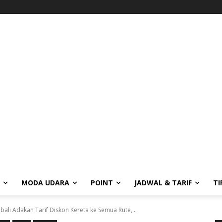
MODA UDARA
POINT
JADWAL & TARIF
TI
mbali Adakan Tarif Diskon Kereta ke Semua Rute,...