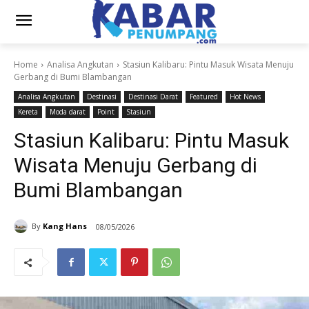
Home
Analisa Angkutan
Stasiun Kalibaru: Pintu Masuk Wisata Menuju
Gerbang di Bumi Blambangan
Analisa Angkutan
Destinasi
Destinasi Darat
Featured
Hot News
Kereta
Moda darat
Point
Stasiun
Stasiun Kalibaru: Pintu Masuk
Wisata Menuju Gerbang di
Bumi Blambangan
By
Kang Hans
08/05/2026