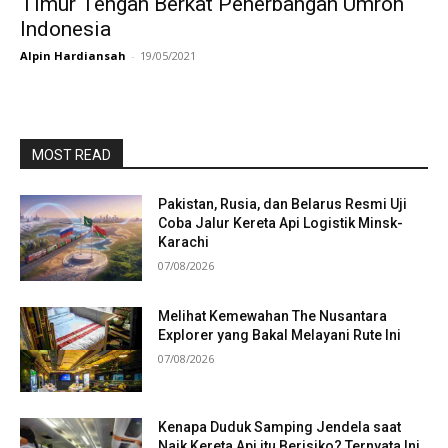
Timur Tengah Berkat Penerbangan Umroh
Indonesia
Alpin Hardiansah
-
19/05/2021
MOST READ
Pakistan, Rusia, dan Belarus Resmi Uji
Coba Jalur Kereta Api Logistik Minsk-
Karachi
07/08/2026
Melihat Kemewahan The Nusantara
Explorer yang Bakal Melayani Rute Ini
07/08/2026
Kenapa Duduk Samping Jendela saat
Naik Kereta Api itu Berisiko? Ternyata Ini