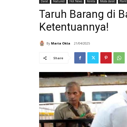
Darat
Featured
Hot News
Kereta
Moda darat
Point
Taruh Barang di B
Ketentuannya!
By
Maria Okta
21/04/2025
Share