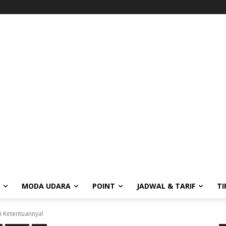
MODA UDARA
POINT
JADWAL & TARIF
TI
i Ketentuannya!