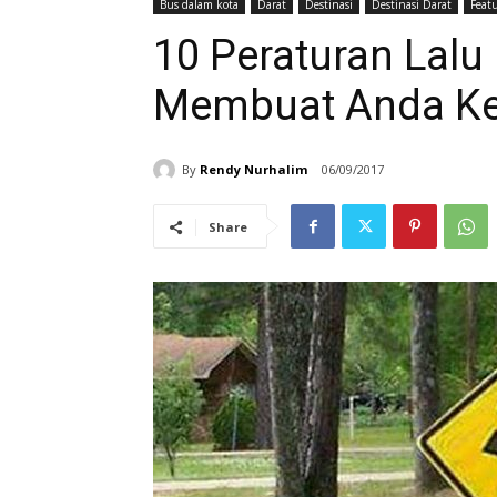
Bus dalam kota
Darat
Destinasi
Destinasi Darat
Feat
10 Peraturan Lalu 
Membuat Anda Ker
By
Rendy Nurhalim
06/09/2017
Share