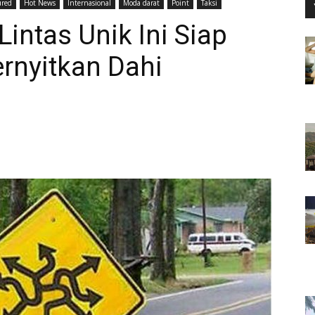
ured
Hot News
Internasional
Moda darat
Point
Taksi
Lintas Unik Ini Siap
nyitkan Dahi