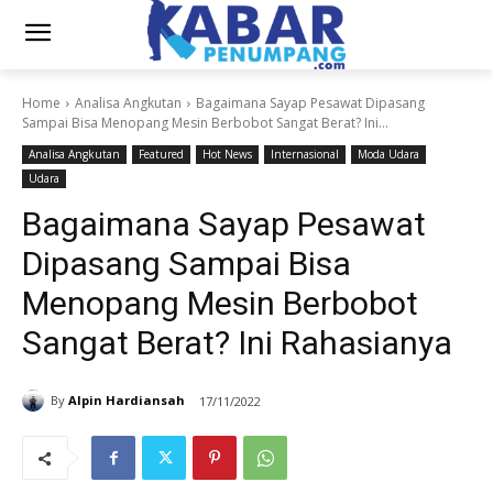
Home
Analisa Angkutan
Bagaimana Sayap Pesawat Dipasang
Sampai Bisa Menopang Mesin Berbobot Sangat Berat? Ini...
Analisa Angkutan
Featured
Hot News
Internasional
Moda Udara
Udara
Bagaimana Sayap Pesawat
Dipasang Sampai Bisa
Menopang Mesin Berbobot
Sangat Berat? Ini Rahasianya
By
Alpin Hardiansah
17/11/2022