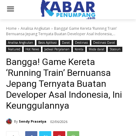
Home
Analisa Angkutan
Bangga! Game Kereta ‘Running Train’
Bernuansa Jepang Ternyata Buatan Developer Asal Indonesia,...
Analisa Angkutan
Basis Aplikasi
Darat
Destinasi
Destinasi Darat
Featured
Hot News
Jadwal Perjalanan
Kereta
Moda darat
Stasiun
Bangga! Game Kereta
‘Running Train’ Bernuansa
Jepang Ternyata Buatan
Developer Asal Indonesia, Ini
Keunggulannya
By
Sendy Prasetya
02/06/2026