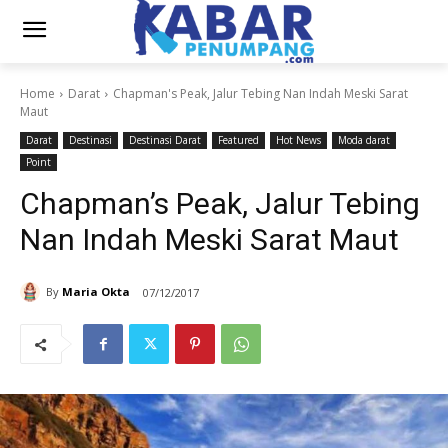
Home
Darat
Chapman's Peak, Jalur Tebing Nan Indah Meski Sarat
Maut
Darat
Destinasi
Destinasi Darat
Featured
Hot News
Moda darat
Point
Chapman’s Peak, Jalur Tebing
Nan Indah Meski Sarat Maut
By
Maria Okta
07/12/2017