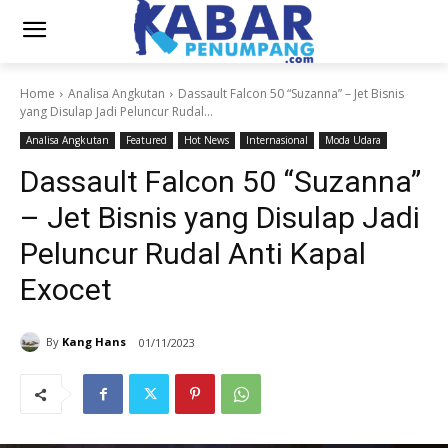
Home
Analisa Angkutan
Dassault Falcon 50 “Suzanna” – Jet Bisnis
yang Disulap Jadi Peluncur Rudal...
Analisa Angkutan
Featured
Hot News
Internasional
Moda Udara
Dassault Falcon 50 “Suzanna”
– Jet Bisnis yang Disulap Jadi
Peluncur Rudal Anti Kapal
Exocet
By
Kang Hans
01/11/2023