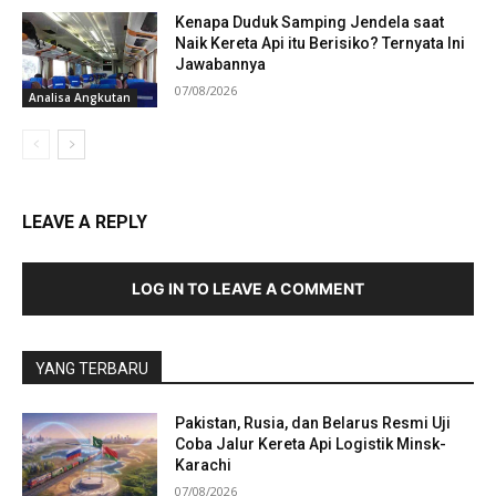
Kenapa Duduk Samping Jendela saat
Naik Kereta Api itu Berisiko? Ternyata Ini
Jawabannya
07/08/2026
Analisa Angkutan
LEAVE A REPLY
LOG IN TO LEAVE A COMMENT
YANG TERBARU
Pakistan, Rusia, dan Belarus Resmi Uji
Coba Jalur Kereta Api Logistik Minsk-
Karachi
07/08/2026