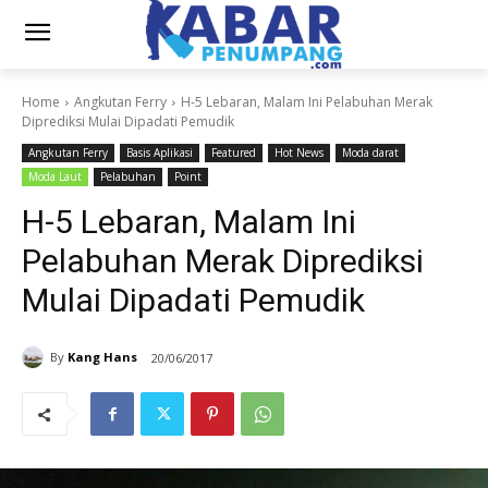
Home
Angkutan Ferry
H-5 Lebaran, Malam Ini Pelabuhan Merak
Diprediksi Mulai Dipadati Pemudik
Angkutan Ferry
Basis Aplikasi
Featured
Hot News
Moda darat
Moda Laut
Pelabuhan
Point
H-5 Lebaran, Malam Ini
Pelabuhan Merak Diprediksi
Mulai Dipadati Pemudik
By
Kang Hans
20/06/2017