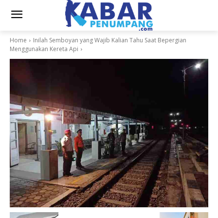
Home
Inilah Semboyan yang Wajib Kalian Tahu Saat Bepergian
Menggunakan Kereta Api