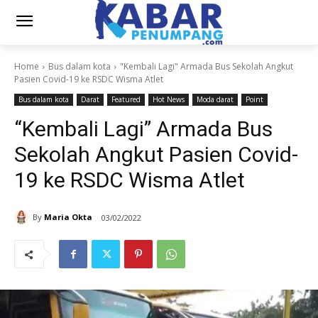
Home
Bus dalam kota
"Kembali Lagi" Armada Bus Sekolah Angkut
Pasien Covid-19 ke RSDC Wisma Atlet
Bus dalam kota
Darat
Featured
Hot News
Moda darat
Point
“Kembali Lagi” Armada Bus
Sekolah Angkut Pasien Covid-
19 ke RSDC Wisma Atlet
By
Maria Okta
03/02/2022