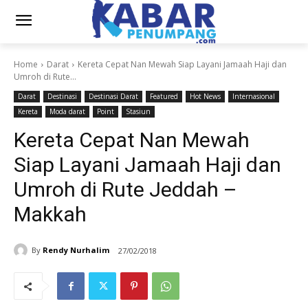
Home
Darat
Kereta Cepat Nan Mewah Siap Layani Jamaah Haji dan
Umroh di Rute...
Darat
Destinasi
Destinasi Darat
Featured
Hot News
Internasional
Kereta
Moda darat
Point
Stasiun
Kereta Cepat Nan Mewah
Siap Layani Jamaah Haji dan
Umroh di Rute Jeddah –
Makkah
By
Rendy Nurhalim
27/02/2018