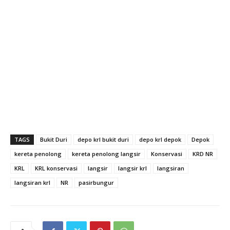
TAGS
Bukit Duri
depo krl bukit duri
depo krl depok
Depok
kereta penolong
kereta penolong langsir
Konservasi
KRD NR
KRL
KRL konservasi
langsir
langsir krl
langsiran
langsiran krl
NR
pasirbungur