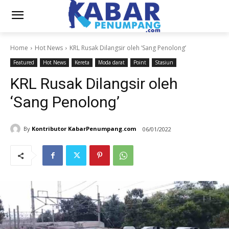
Home
Hot News
KRL Rusak Dilangsir oleh ‘Sang Penolong’
Featured
Hot News
Kereta
Moda darat
Point
Stasiun
KRL Rusak Dilangsir oleh
‘Sang Penolong’
By
Kontributor KabarPenumpang.com
06/01/2022