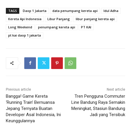
TAGS
Daop 1 Jakarta
data penumpang kereta api
Idul Adha
Kereta Api Indonesia
Libur Panjang
libur panjang kereta api
Long Weekend
penumpang kereta api
PT KAI
pt kai daop 1 jakarta
Previous article
Next article
Bangga! Game Kereta
Tren Pengguna Commuter
‘Running Train’ Bernuansa
Line Bandung Raya Semakin
Jepang Ternyata Buatan
Meningkat, Stasiun Bandung
Developer Asal Indonesia, Ini
Jadi yang Tersibuk
Keunggulannya