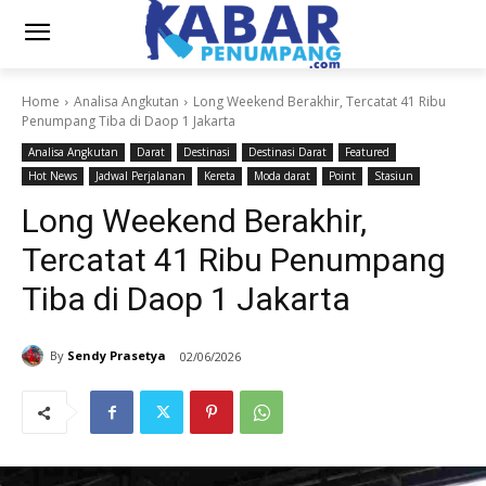
Home
Analisa Angkutan
Long Weekend Berakhir, Tercatat 41 Ribu
Penumpang Tiba di Daop 1 Jakarta
Analisa Angkutan
Darat
Destinasi
Destinasi Darat
Featured
Hot News
Jadwal Perjalanan
Kereta
Moda darat
Point
Stasiun
Long Weekend Berakhir,
Tercatat 41 Ribu Penumpang
Tiba di Daop 1 Jakarta
By
Sendy Prasetya
02/06/2026