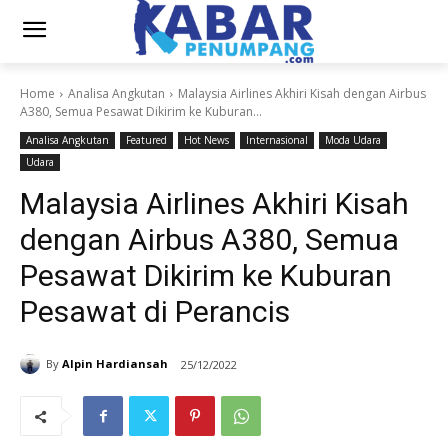
Home
Analisa Angkutan
Malaysia Airlines Akhiri Kisah dengan Airbus
A380, Semua Pesawat Dikirim ke Kuburan...
Analisa Angkutan
Featured
Hot News
Internasional
Moda Udara
Udara
Malaysia Airlines Akhiri Kisah
dengan Airbus A380, Semua
Pesawat Dikirim ke Kuburan
Pesawat di Perancis
By
Alpin Hardiansah
25/12/2022