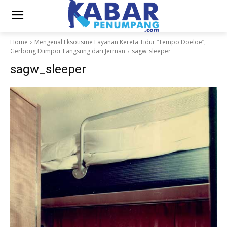
Home
Mengenal Eksotisme Layanan Kereta Tidur “Tempo Doeloe”,
Gerbong Diimpor Langsung dari Jerman
sagw_sleeper
sagw_sleeper