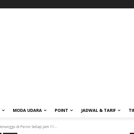
MODA UDARA
POINT
JADWAL & TARIF
TI
Menunggu di Peron Setiap Jam 11...