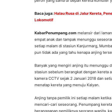
peron yang sama di depan kereta komuter 
Baca juga:
Halau Rusa di Jalur Kereta, Pen
Lokomotif
KabarPenumpang.com
melansir dari lama
empat anak dan tampak menunggu seseorang
setiap malam di stasiun Kanjurmarg, Mumbai
pun tidak ada yang tahu kenapa anjing terse
Banyak yang mengiri anjing itu menunggu d
stasiun sebelum berangkat dengan kereta api.
kamera CCTV sejak 2 Januari 2018 dan setia
menatap kereta yang menuju Kalyan.
Anjing tanpa pemilik ini setiap malam ketika 
mencari-cari seseorang. Penumpang kereta 
beranggapan pemiliknya seorang wanita, ka