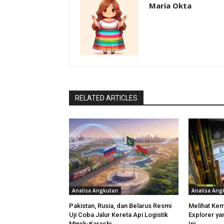
Maria Okta
RELATED ARTICLES
Analisa Angkutan
Analisa Ang
Pakistan, Rusia, dan Belarus Resmi
Melihat Ke
Uji Coba Jalur Kereta Api Logistik
Explorer ya
Minsk-Karachi
Ini