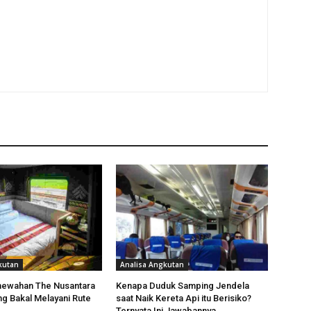
kutan
Analisa Angkutan
mewahan The Nusantara
Kenapa Duduk Samping Jendela
ng Bakal Melayani Rute
saat Naik Kereta Api itu Berisiko?
Ternyata Ini Jawabannya