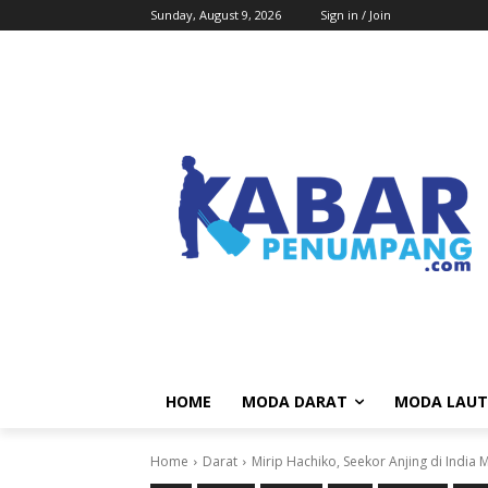
Sunday, August 9, 2026
Sign in / Join
HOME
MODA DARAT
MODA LAUT
Home
Darat
Mirip Hachiko, Seekor Anjing di India 