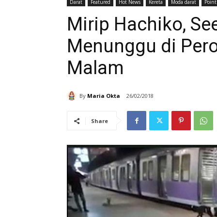
Darat
Featured
Hot News
Kereta
Moda darat
Point
Mirip Hachiko, See
Menunggu di Pero
Malam
By
Maria Okta
26/02/2018
Share