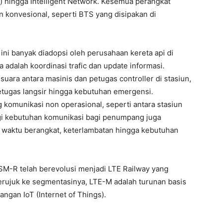
 hingga Intelligent Network. Kesemua perangkat
 konvesional, seperti BTS yang disipakan di
 ini banyak diadopsi oleh perusahaan kereta api di
dalah koordinasi trafic dan update informasi.
uara antara masinis dan petugas controller di stasiun,
petugas langsir hingga kebutuhan emergensi.
komunikasi non operasional, seperti antara stasiun
lagi kebutuhan komunikasi bagi penumpang juga
 waktu berangkat, keterlambatan hingga kebutuhan
GSM-R telah berevolusi menjadi LTE Railway yang
erujuk ke segmentasinya, LTE-M adalah turunan basis
gan IoT (Internet of Things).