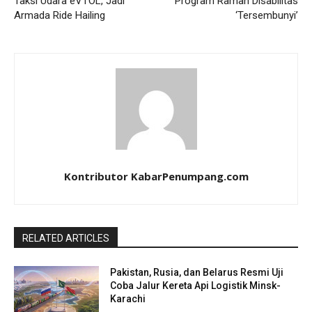
Taksi Udara eVTOL, Jadi
Program Ramah Disabilitas
Armada Ride Hailing
‘Tersembunyi’
Kontributor KabarPenumpang.com
RELATED ARTICLES
Pakistan, Rusia, dan Belarus Resmi Uji
Coba Jalur Kereta Api Logistik Minsk-
Karachi