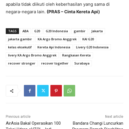
apabila tidak diikuti oleh keberhasilan yang sama di
negara-negara lain.
(PRAS – Cinta Kereta Api)
TAGS
ABA
G20
G20 Indonesia
gambir
Jakarta
jakarta gambir
KA Argo Bromo Anggrek
KAI G20
kelas eksekutif
Kereta Api Indonesia
Livery G20 Indonesia
livery KA Argo Bromo Anggrek
Rangkaian Kereta
recover stronger
recover together
Surabaya
Previous article
Next article
AirAsia Bakal Operasikan 100
Bandara Changi Luncurkan