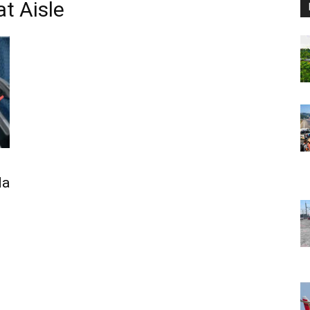
t Aisle
da