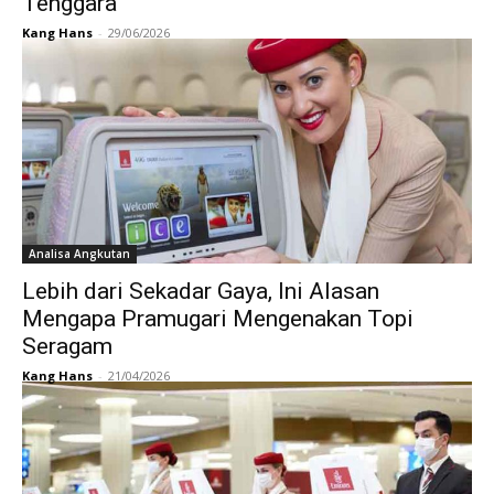
Tenggara
Kang Hans
-
29/06/2026
Analisa Angkutan
Lebih dari Sekadar Gaya, Ini Alasan
Mengapa Pramugari Mengenakan Topi
Seragam
Kang Hans
-
21/04/2026