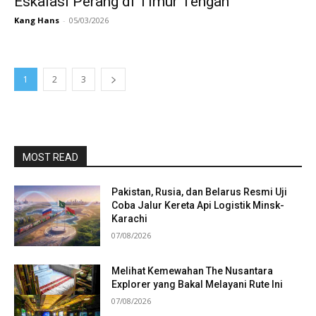
Eskalasi Perang di Timur Tengah
Kang Hans
-
05/03/2026
1
2
3
MOST READ
Pakistan, Rusia, dan Belarus Resmi Uji
Coba Jalur Kereta Api Logistik Minsk-
Karachi
07/08/2026
Melihat Kemewahan The Nusantara
Explorer yang Bakal Melayani Rute Ini
07/08/2026