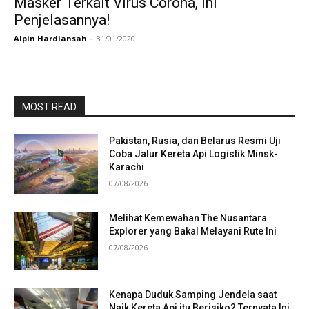
Masker Terkait Virus Corona, Ini
Penjelasannya!
Alpin Hardiansah
-
31/01/2020
MOST READ
Pakistan, Rusia, dan Belarus Resmi Uji
Coba Jalur Kereta Api Logistik Minsk-
Karachi
07/08/2026
Melihat Kemewahan The Nusantara
Explorer yang Bakal Melayani Rute Ini
07/08/2026
Kenapa Duduk Samping Jendela saat
Naik Kereta Api itu Berisiko? Ternyata Ini