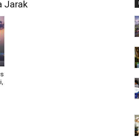
 Jarak
es
,