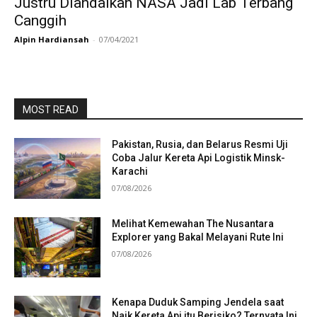
Justru Diandalkan NASA Jadi Lab Terbang
Canggih
Alpin Hardiansah
-
07/04/2021
MOST READ
Pakistan, Rusia, dan Belarus Resmi Uji
Coba Jalur Kereta Api Logistik Minsk-
Karachi
07/08/2026
Melihat Kemewahan The Nusantara
Explorer yang Bakal Melayani Rute Ini
07/08/2026
Kenapa Duduk Samping Jendela saat
Naik Kereta Api itu Berisiko? Ternyata Ini