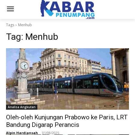
Tags
Menhub
Tag:
Menhub
Analisa Angkutan
Oleh-oleh Kunjungan Prabowo ke Paris, LRT
Bandung Digarap Perancis
Alpin Hardiansah
-
01/08/2025