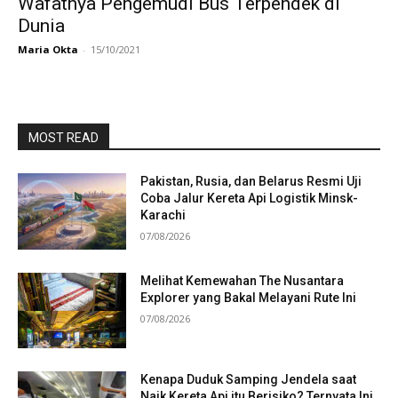
Wafatnya Pengemudi Bus Terpendek di
Dunia
Maria Okta
-
15/10/2021
MOST READ
Pakistan, Rusia, dan Belarus Resmi Uji
Coba Jalur Kereta Api Logistik Minsk-
Karachi
07/08/2026
Melihat Kemewahan The Nusantara
Explorer yang Bakal Melayani Rute Ini
07/08/2026
Kenapa Duduk Samping Jendela saat
Naik Kereta Api itu Berisiko? Ternyata Ini