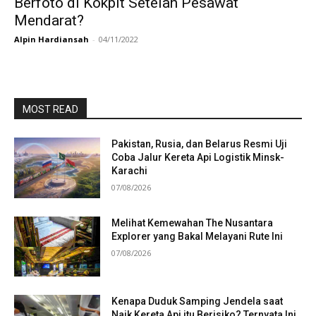
Berfoto di Kokpit Setelah Pesawat
Mendarat?
Alpin Hardiansah
-
04/11/2022
MOST READ
Pakistan, Rusia, dan Belarus Resmi Uji
Coba Jalur Kereta Api Logistik Minsk-
Karachi
07/08/2026
Melihat Kemewahan The Nusantara
Explorer yang Bakal Melayani Rute Ini
07/08/2026
Kenapa Duduk Samping Jendela saat
Naik Kereta Api itu Berisiko? Ternyata Ini