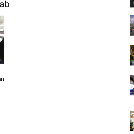
jab
an