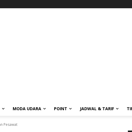
MODA UDARA
POINT
JADWAL & TARIF
TI
an Pesawat