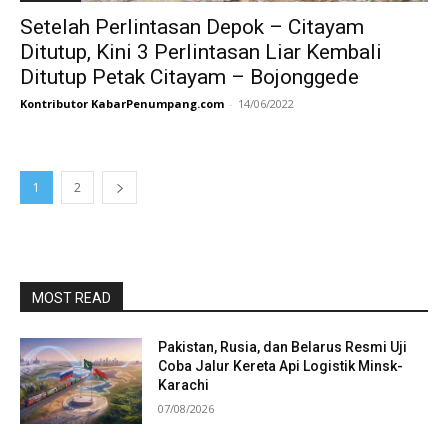
Setelah Perlintasan Depok – Citayam
Ditutup, Kini 3 Perlintasan Liar Kembali
Ditutup Petak Citayam – Bojonggede
Kontributor KabarPenumpang.com
-
14/06/2022
1
2
MOST READ
Pakistan, Rusia, dan Belarus Resmi Uji
Coba Jalur Kereta Api Logistik Minsk-
Karachi
07/08/2026