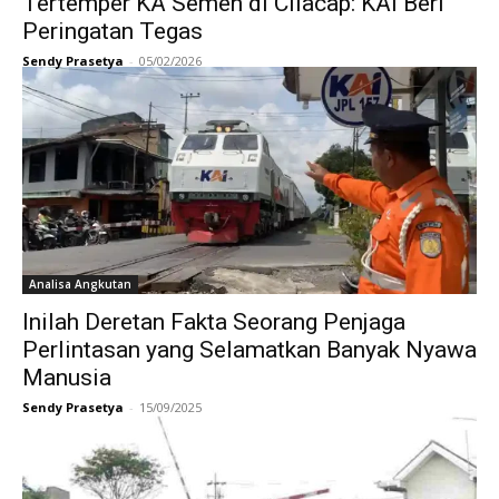
Tertemper KA Semen di Cilacap: KAI Beri
Peringatan Tegas
Sendy Prasetya
-
05/02/2026
Analisa Angkutan
Inilah Deretan Fakta Seorang Penjaga
Perlintasan yang Selamatkan Banyak Nyawa
Manusia
Sendy Prasetya
-
15/09/2025