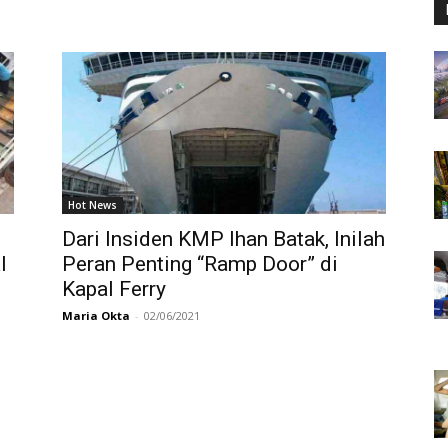
Hot News
)
Dari Insiden KMP Ihan Batak, Inilah
l
Peran Penting “Ramp Door” di
Kapal Ferry
Maria Okta
-
02/06/2021