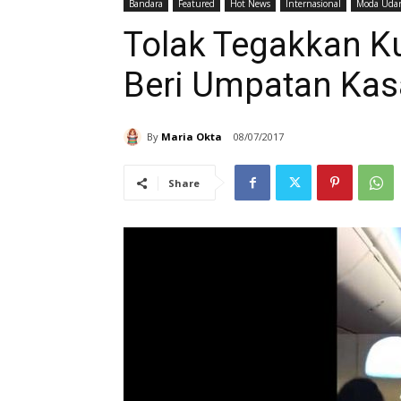
Bandara
Featured
Hot News
Internasional
Moda Uda
Tolak Tegakkan Kur
Beri Umpatan Kas
By
Maria Okta
08/07/2017
Share