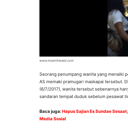
www.miamiherald.com
Seorang penumpang wanita yang menaiki pes
AS memaki pramugari maskapai tersebut. Di
(6/7/2017), wanita tersebut sebenarnya ha
sandaran tempat duduk sebelum pesawat tin
Baca juga:
Hapus Sajian Es Sundae Sesaat
Media Sosial