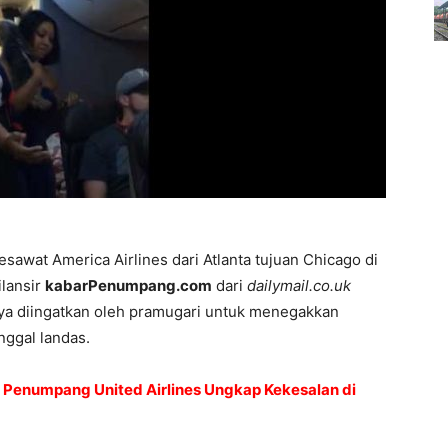
awat America Airlines dari Atlanta tujuan Chicago di
lansir
kabarPenumpang.com
dari
dailymail.co.uk
nya diingatkan oleh pramugari untuk menegakkan
ggal landas.
, Penumpang United Airlines Ungkap Kekesalan di