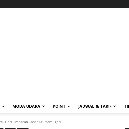
MODA UDARA
POINT
JADWAL & TARIF
TI
ustru Beri Umpatan Kasar Ke Pramugari