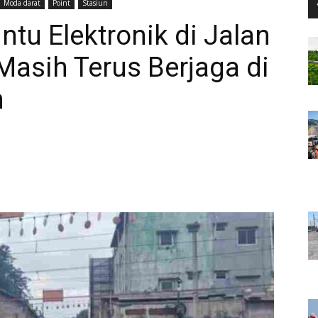
Moda darat
Point
Stasiun
ntu Elektronik di Jalan
asih Terus Berjaga di
n