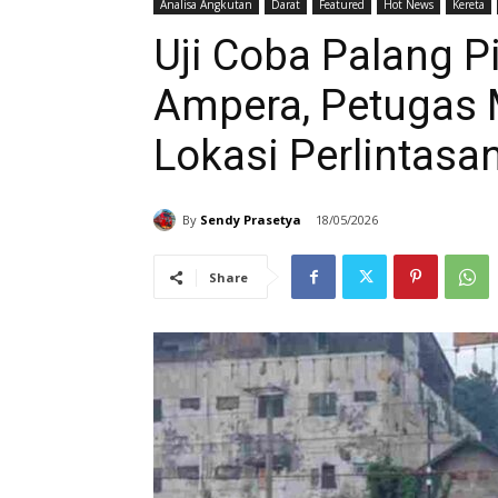
Analisa Angkutan
Darat
Featured
Hot News
Kereta
Uji Coba Palang Pi
Ampera, Petugas M
Lokasi Perlintasa
By
Sendy Prasetya
18/05/2026
Share