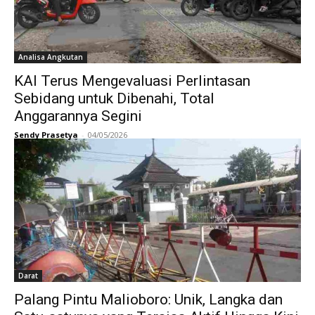
Analisa Angkutan
KAI Terus Mengevaluasi Perlintasan
Sebidang untuk Dibenahi, Total
Anggarannya Segini
Sendy Prasetya
-
04/05/2026
Darat
Palang Pintu Malioboro: Unik, Langka dan