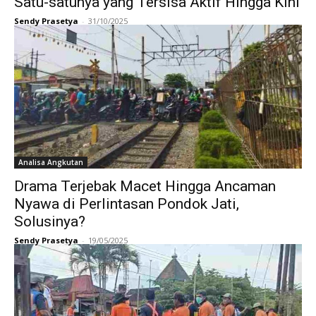
Satu-satunya yang Tersisa Aktif Hingga Kini
Sendy Prasetya
-
31/10/2025
Analisa Angkutan
Drama Terjebak Macet Hingga Ancaman
Nyawa di Perlintasan Pondok Jati,
Solusinya?
Sendy Prasetya
-
19/05/2025