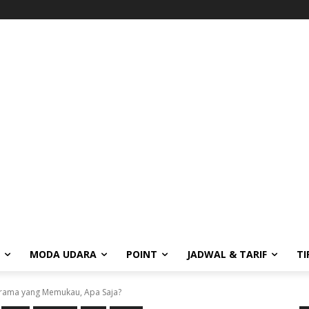
MODA UDARA
POINT
JADWAL & TARIF
TI
norama yang Memukau, Apa Saja?