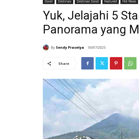
Darat
Destinasi
Destinasi Darat
Featured
Hot News
Yuk, Jelajahi 5 S
Panorama yang M
By
Sendy Prasetya
06/07/2025
Share