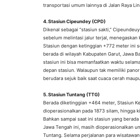
transportasi umum lainnya di Jalan Raya Li
4. Stasiun Cipeundey (CPD)
Dikenal sebagai “stasiun sakti,” Cipeundeu
sebelum melintasi jalur terjal, menegaska
Stasiun dengan ketinggian +772 meter ini se
berada di wilayah Kabupaten Garut, Jawa B
stasiun ini bisa memanfaatkan waktu selama
depan stasiun. Walaupun tak memiliki pan
berudara sejuk baik saat cuaca cerah mau
5. Stasiun Tuntang (TTG)
Berada diketinggian +464 meter, Stasiun K
dioperasionalkan pada 1873 silam, hingga k
Bahkan sampai saat ini stasiun yang berad
Jawa Tengah ini, masih dioperasionalkan u
Tuntang. Selama perjalanan para wisatawa