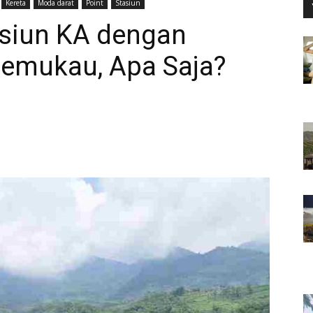
Kereta
Moda darat
Point
Stasiun
tasiun KA dengan
emukau, Apa Saja?