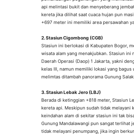
api melintasi bukit dan menyeberang jembata
kereta jika dilihat saat cuaca hujan pun mas
+697 meter ini memiliki area persawahan y
2. Stasiun Cigombong (CGB)
Stasiun ini berlokasi di Kabupaten Bogor,
wisata alam yang menakjubkan. Stasiun ini 
Daerah Operasi (Daop) 1 Jakarta, yakni den
kelas III, namun memiliki lokasi yang bagus
melimtas ditambah panorama Gunung Sala
3. Stasiun Lebak Jero (LBJ)
Berada di ketinggian +818 meter, Stasiun L
kereta api. Meskipun sudah tidak melayani 
keindahan alam di sekitar stasiun ini tak b
Gunung Mandalawangi pun sangat terlihat jel
tidak melayani penumpang, jika ingin berk