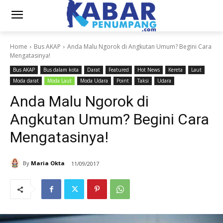
Home
Bus AKAP
Anda Malu Ngorok di Angkutan Umum? Begini Cara
Mengatasinya!
Bus AKAP
Bus dalam kota
Darat
Featured
Hot News
Kereta
Laut
Moda darat
Moda Laut
Moda Udara
Point
Taksi
Udara
Anda Malu Ngorok di
Angkutan Umum? Begini Cara
Mengatasinya!
By
Maria Okta
11/09/2017